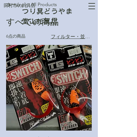
ホーム
All Products
​田村市の釣具店
つり具どうやま
すべての商品
​堂山釣具店
6点の商品
フィルター・並び替え