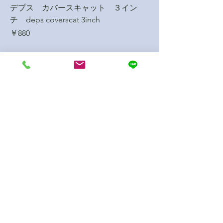
デプス カバースキャット ３イン
チ deps coverscat 3inch
価格
￥880
つり具どうやま
​堂山釣具店
​つり具どうやま
（田村船引店）
TEL:
0247-82-2886
douomi53@gmail.com
〒963-4312 福島県田村市船引町船引
字臂曲100