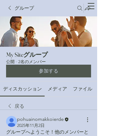
​田村市の釣具店
グループ
つり具どうやま
​堂山釣具店
My Siteグループ
公開
·
2名のメンバー
参加する
ディスカッション
メディア
ファイル
戻る
pohuainomakkoierde
2025年11月2日
グループへようこそ！他のメンバーと