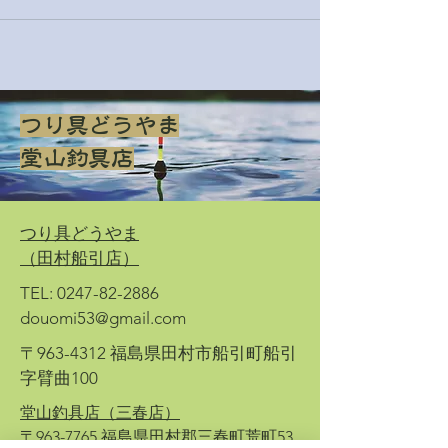
つり具どうやま
​堂山釣具店
​つり具どうやま
（田村船引店）
TEL:
0247-82-2886
douomi53@gmail.com
〒963-4312 福島県田村市船引町船引
字臂曲100
堂山釣具店（三春店）
〒963-7765​ 福島県田村郡三春町荒町53